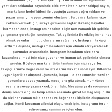
fenomenler geçimlerinin çok büyük bir kısmını instagramdan
yaptıkları reklamlar sayesinde elde etmektedir. Artan takipçi sayısı,
markaların hedef kitlesi ile uyuştuğu zaman doğru reklam ve
pazarlama için uygun zemini oluşturur. Bu da markaların size
reklam vermek için, sıraya girmesini sağlar. Kazanç hayalleri
kurmadan önce, instagram hesabınız için tam zamanlı bir şekilde
çalışmanız gerektiğini unutmayın. Takipçileriniz ile etkileşim halinde
olmak ve onların mutlu olmalarını sağlamak, Instagram takipçi
arttırma dışında, instagram hesabınız için olumlu etki yaratacak
çözümler arasındadır. İnstagram hesabının size para
kazandırabilmesi için size güvenen ve inanan takipçileriniz olması
gerekir. Böylece markalar ürün tanıtımı için sizi seçerler.
Takipçilerinize değer verin ve isteklerini dikkatle inceleyin. Kitlenize
uygun içerikler oluşturduğunuzda, başarılı olacaksınızdır. Yazılan
yorumlara cevap yazmak, mesajlara göz atmak, mümkünse
mesajlara cevap yazmak çok önemlidir. Mesajına ya da yorumuna
dönüş olan takipçi ile takip edilen arasında güzel bir bağ oluşur. Bu
da sizi her zaman takip edecek ve beğenecek kişilerin oluşmasını
sağlar. Kendi kocaman ailenizi oluşturmak için, instagramı tercih
ediyorsanız samimi ve içten olun.