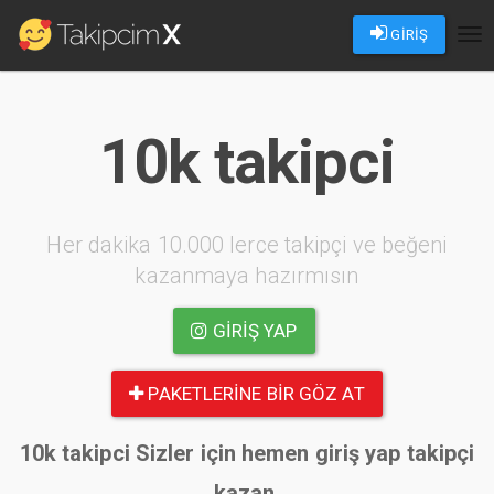
GİRİŞ
Tog
nav
10k takipci
Her dakika 10.000 lerce takipçi ve beğeni
kazanmaya hazırmısın
GIRIŞ YAP
PAKETLERINE BIR GÖZ AT
10k takipci Sizler için hemen giriş yap takipçi
kazan.