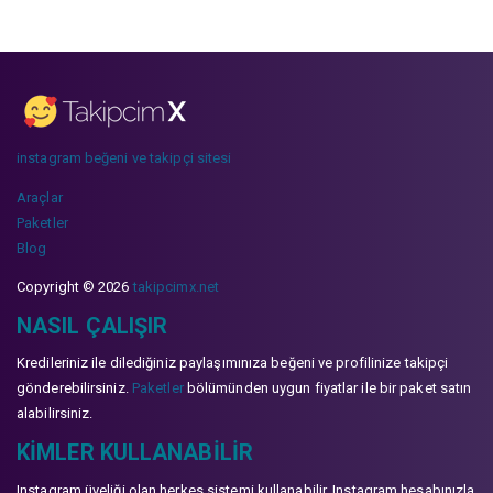
instagram beğeni ve takipçi sitesi
Araçlar
Paketler
Blog
Copyright © 2026
takipcimx.net
NASIL ÇALIŞIR
Kredileriniz ile dilediğiniz paylaşımınıza beğeni ve profilinize takipçi
gönderebilirsiniz.
Paketler
bölümünden uygun fiyatlar ile bir paket satın
alabilirsiniz.
KIMLER KULLANABILIR
Instagram üyeliği olan herkes sistemi kullanabilir. Instagram hesabınızla