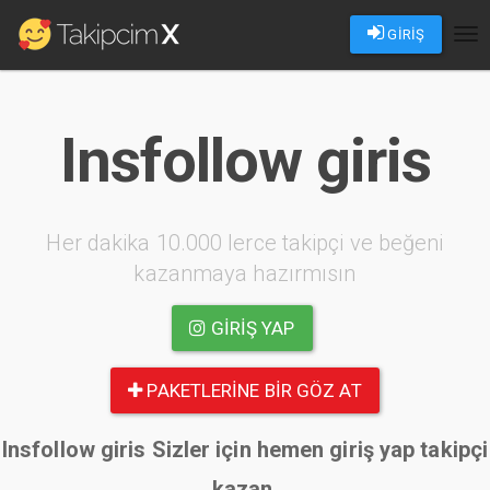
GİRİŞ
Tog
nav
Insfollow giris
Her dakika 10.000 lerce takipçi ve beğeni
kazanmaya hazırmısın
GIRIŞ YAP
PAKETLERINE BIR GÖZ AT
Insfollow giris Sizler için hemen giriş yap takipçi
kazan.