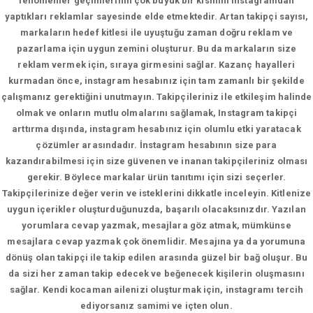
fenomenler geçimlerinin çok büyük bir kısmını instagramdan
yaptıkları reklamlar sayesinde elde etmektedir. Artan takipçi sayısı,
markaların hedef kitlesi ile uyuştuğu zaman doğru reklam ve
pazarlama için uygun zemini oluşturur. Bu da markaların size
reklam vermek için, sıraya girmesini sağlar. Kazanç hayalleri
kurmadan önce, instagram hesabınız için tam zamanlı bir şekilde
çalışmanız gerektiğini unutmayın. Takipçileriniz ile etkileşim halinde
olmak ve onların mutlu olmalarını sağlamak, Instagram takipçi
arttırma dışında, instagram hesabınız için olumlu etki yaratacak
çözümler arasındadır. İnstagram hesabının size para
kazandırabilmesi için size güvenen ve inanan takipçileriniz olması
gerekir. Böylece markalar ürün tanıtımı için sizi seçerler.
Takipçilerinize değer verin ve isteklerini dikkatle inceleyin. Kitlenize
uygun içerikler oluşturduğunuzda, başarılı olacaksınızdır. Yazılan
yorumlara cevap yazmak, mesajlara göz atmak, mümkünse
mesajlara cevap yazmak çok önemlidir. Mesajına ya da yorumuna
dönüş olan takipçi ile takip edilen arasında güzel bir bağ oluşur. Bu
da sizi her zaman takip edecek ve beğenecek kişilerin oluşmasını
sağlar. Kendi kocaman ailenizi oluşturmak için, instagramı tercih
ediyorsanız samimi ve içten olun.