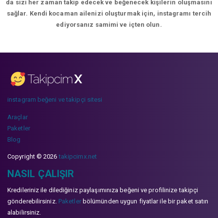
da sizi her zaman takip edecek ve beğenecek kişilerin oluşmasını
sağlar. Kendi kocaman ailenizi oluşturmak için, instagramı tercih
ediyorsanız samimi ve içten olun.
instagram beğeni ve takipçi sitesi
Araçlar
Paketler
Blog
Copyright © 2026
takipcimx.net
NASIL ÇALIŞIR
Kredileriniz ile dilediğiniz paylaşımınıza beğeni ve profilinize takipçi
gönderebilirsiniz.
Paketler
bölümünden uygun fiyatlar ile bir paket satın
alabilirsiniz.