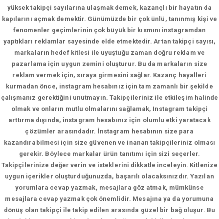
yüksek takipçi sayılarına ulaşmak demek, kazançlı bir hayatın da
kapılarını açmak demektir. Günümüzde bir çok ünlü, tanınmış kişi ve
fenomenler geçimlerinin çok büyük bir kısmını instagramdan
yaptıkları reklamlar sayesinde elde etmektedir. Artan takipçi sayısı,
markaların hedef kitlesi ile uyuştuğu zaman doğru reklam ve
pazarlama için uygun zemini oluşturur. Bu da markaların size
reklam vermek için, sıraya girmesini sağlar. Kazanç hayalleri
kurmadan önce, instagram hesabınız için tam zamanlı bir şekilde
çalışmanız gerektiğini unutmayın. Takipçileriniz ile etkileşim halinde
olmak ve onların mutlu olmalarını sağlamak, Instagram takipçi
arttırma dışında, instagram hesabınız için olumlu etki yaratacak
çözümler arasındadır. İnstagram hesabının size para
kazandırabilmesi için size güvenen ve inanan takipçileriniz olması
gerekir. Böylece markalar ürün tanıtımı için sizi seçerler.
Takipçilerinize değer verin ve isteklerini dikkatle inceleyin. Kitlenize
uygun içerikler oluşturduğunuzda, başarılı olacaksınızdır. Yazılan
yorumlara cevap yazmak, mesajlara göz atmak, mümkünse
mesajlara cevap yazmak çok önemlidir. Mesajına ya da yorumuna
dönüş olan takipçi ile takip edilen arasında güzel bir bağ oluşur. Bu