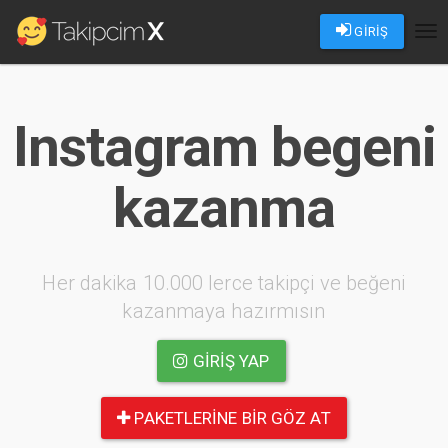
GİRİŞ
Tog
nav
Instagram begeni
kazanma
Her dakika 10.000 lerce takipçi ve beğeni
kazanmaya hazırmısın
GIRIŞ YAP
PAKETLERINE BIR GÖZ AT