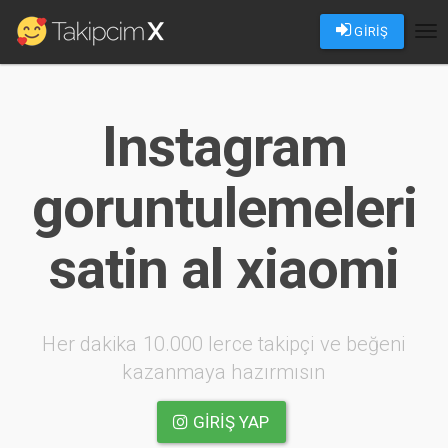
GİRİŞ
Tog
nav
Instagram
goruntulemeleri
satin al xiaomi
Her dakika 10.000 lerce takipçi ve beğeni
kazanmaya hazırmısın
GIRIŞ YAP