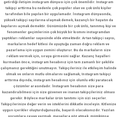
getirdiği iletişim instagram dünyası için çok önemlidir. Instagram
takipçi arttirma bu nedenle çok popüler olan ve çok ünlü kişiler
tarafından bile yapılan bir uygulamadır. İnstagram dünyasında,
yüksek takipçi sayılarına ulaşmak demek, kazançlı bir hayatın da
kapılarını açmak demektir. Günümüzde bir çok ünlü, tanınmış kişi ve
fenomenler geçimlerinin çok büyük bir kısmını instagramdan
yaptıkları reklamlar sayesinde elde etmektedir. Artan takipçi sayısı,
markaların hedef kitlesi ile uyuştuğu zaman doğru reklam ve
pazarlama için uygun zemini oluşturur. Bu da markaların size
reklam vermek için, sıraya girmesini sağlar. Kazanç hayalleri
kurmadan önce, instagram hesabınız için tam zamanlı bir şekilde
çalışmanız gerektiğini unutmayın. Takipçileriniz ile etkileşim halinde
olmak ve onların mutlu olmalarını sağlamak, Instagram takipçi
arttırma dışında, instagram hesabınız için olumlu etki yaratacak
çözümler arasındadır. İnstagram hesabının size para
kazandırabilmesi için size güvenen ve inanan takipçileriniz olması
gerekir. Böylece markalar ürün tanıtımı için sizi seçerler.
Takipçilerinize değer verin ve isteklerini dikkatle inceleyin. Kitlenize
uygun içerikler oluşturduğunuzda, başarılı olacaksınızdır. Yazılan
yorumlara cevap yazmak, mesajlara göz atmak, mümkünse