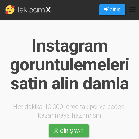
GİRİŞ
Tog
nav
Instagram
goruntulemeleri
satin alin damla
Her dakika 10.000 lerce takipçi ve beğeni
kazanmaya hazırmısın
GIRIŞ YAP