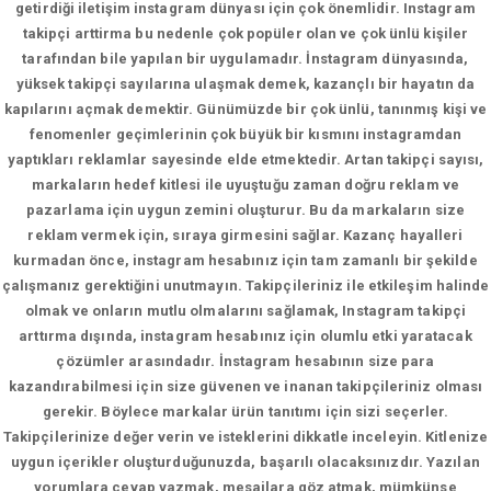
getirdiği iletişim instagram dünyası için çok önemlidir. Instagram
takipçi arttirma bu nedenle çok popüler olan ve çok ünlü kişiler
tarafından bile yapılan bir uygulamadır. İnstagram dünyasında,
yüksek takipçi sayılarına ulaşmak demek, kazançlı bir hayatın da
kapılarını açmak demektir. Günümüzde bir çok ünlü, tanınmış kişi ve
fenomenler geçimlerinin çok büyük bir kısmını instagramdan
yaptıkları reklamlar sayesinde elde etmektedir. Artan takipçi sayısı,
markaların hedef kitlesi ile uyuştuğu zaman doğru reklam ve
pazarlama için uygun zemini oluşturur. Bu da markaların size
reklam vermek için, sıraya girmesini sağlar. Kazanç hayalleri
kurmadan önce, instagram hesabınız için tam zamanlı bir şekilde
çalışmanız gerektiğini unutmayın. Takipçileriniz ile etkileşim halinde
olmak ve onların mutlu olmalarını sağlamak, Instagram takipçi
arttırma dışında, instagram hesabınız için olumlu etki yaratacak
çözümler arasındadır. İnstagram hesabının size para
kazandırabilmesi için size güvenen ve inanan takipçileriniz olması
gerekir. Böylece markalar ürün tanıtımı için sizi seçerler.
Takipçilerinize değer verin ve isteklerini dikkatle inceleyin. Kitlenize
uygun içerikler oluşturduğunuzda, başarılı olacaksınızdır. Yazılan
yorumlara cevap yazmak, mesajlara göz atmak, mümkünse