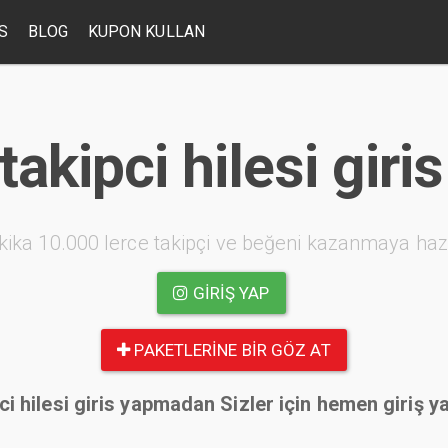
S
BLOG
KUPON KULLAN
takipci hilesi gir
kika 10.000 lerce takipçi ve beğeni kazanmaya haz
GIRIŞ YAP
PAKETLERINE BIR GÖZ AT
i hilesi giris yapmadan Sizler için hemen giriş y