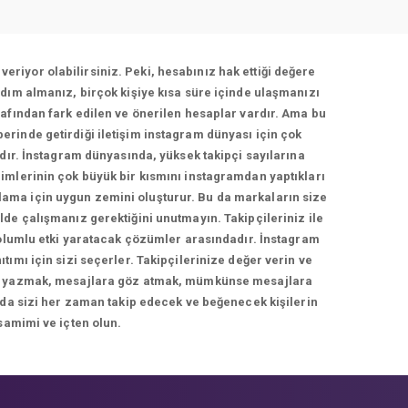
veriyor olabilirsiniz. Peki, hesabınız hak ettiği değere
dım almanız, birçok kişiye kısa süre içinde ulaşmanızı
afından fark edilen ve önerilen hesaplar vardır. Ama bu
berinde getirdiği iletişim instagram dünyası için çok
adır. İnstagram dünyasında, yüksek takipçi sayılarına
imlerinin çok büyük bir kısmını instagramdan yaptıkları
rlama için uygun zemini oluşturur. Bu da markaların size
de çalışmanız gerektiğini unutmayın. Takipçileriniz ile
 olumlu etki yaratacak çözümler arasındadır. İnstagram
ımı için sizi seçerler. Takipçilerinize değer verin ve
cevap yazmak, mesajlara göz atmak, mümkünse mesajlara
 da sizi her zaman takip edecek ve beğenecek kişilerin
samimi ve içten olun.