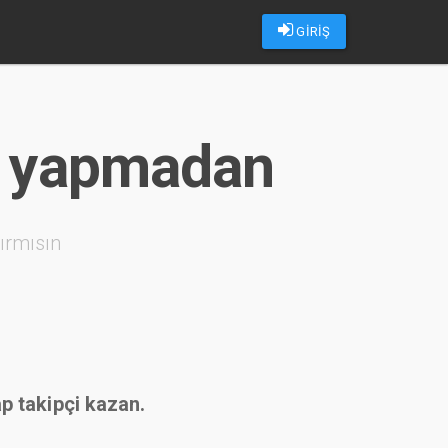
GİRİŞ
is yapmadan
ırmısın
ap takipçi kazan.