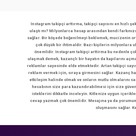
Instagram takipçi arttırma, takipçi sayısını en hızlı ş
ulaştı mı? Milyonlarca hesap arasından kendi farkınız
sağlar. Bir köşede beğenilmeyi beklemek, mucizenin ort
çok düşük bir ihtimaldir. Bazı kişilerin milyonlara 
önemlidir. Instagram takipçi arttirma bu nedenle çok
ulaşmak demek, kazançlı bir hayatın da kapılarını açma
reklamlar sayesinde elde etmektedir. Artan takipçi sayı
reklam vermek için, sıraya girmesini sağlar. Kazanç ha
etkileşim halinde olmak ve onların mutlu olmalarını s
hesabının size para kazandırabilmesi için size güvene
isteklerini dikkatle inceleyin. Kitlenize uygun içer
cevap yazmak çok önemlidir. Mesajına ya da yorumuna d
oluşmasını sağlar. K