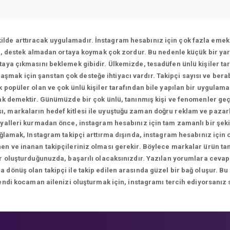
ekilde arttıracak uygulamadır. İnstagram hesabınız için çok fazla emek 
ı, destek almadan ortaya koymak çok zordur. Bu nedenle küçük bir yar
aya çıkmasını beklemek gibidir. Ülkemizde, tesadüfen ünlü kişiler tar
ulaşmak için şanstan çok desteğe ihtiyacı vardır. Takipçi sayısı ve bera
 popüler olan ve çok ünlü kişiler tarafından bile yapılan bir uygulam
k demektir. Günümüzde bir çok ünlü, tanınmış kişi ve fenomenler geç
sı, markaların hedef kitlesi ile uyuştuğu zaman doğru reklam ve paza
yalleri kurmadan önce, instagram hesabınız için tam zamanlı bir şekil
ağlamak, Instagram takipçi arttırma dışında, instagram hesabınız için
n ve inanan takipçileriniz olması gerekir. Böylece markalar ürün tanıt
ikler oluşturduğunuzda, başarılı olacaksınızdır. Yazılan yorumlara 
önüş olan takipçi ile takip edilen arasında güzel bir bağ oluşur. Bu
endi kocaman ailenizi oluşturmak için, instagramı tercih ediyorsanız 