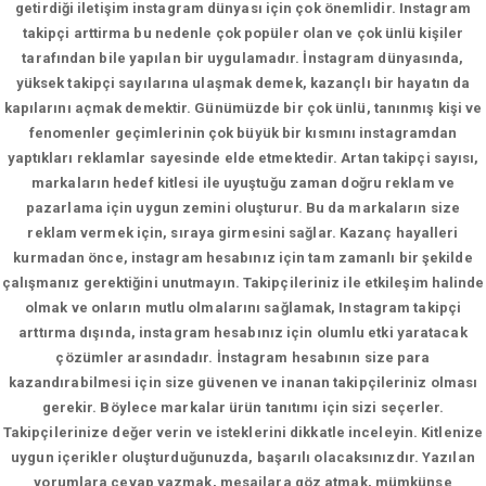
getirdiği iletişim instagram dünyası için çok önemlidir. Instagram
takipçi arttirma bu nedenle çok popüler olan ve çok ünlü kişiler
tarafından bile yapılan bir uygulamadır. İnstagram dünyasında,
yüksek takipçi sayılarına ulaşmak demek, kazançlı bir hayatın da
kapılarını açmak demektir. Günümüzde bir çok ünlü, tanınmış kişi ve
fenomenler geçimlerinin çok büyük bir kısmını instagramdan
yaptıkları reklamlar sayesinde elde etmektedir. Artan takipçi sayısı,
markaların hedef kitlesi ile uyuştuğu zaman doğru reklam ve
pazarlama için uygun zemini oluşturur. Bu da markaların size
reklam vermek için, sıraya girmesini sağlar. Kazanç hayalleri
kurmadan önce, instagram hesabınız için tam zamanlı bir şekilde
çalışmanız gerektiğini unutmayın. Takipçileriniz ile etkileşim halinde
olmak ve onların mutlu olmalarını sağlamak, Instagram takipçi
arttırma dışında, instagram hesabınız için olumlu etki yaratacak
çözümler arasındadır. İnstagram hesabının size para
kazandırabilmesi için size güvenen ve inanan takipçileriniz olması
gerekir. Böylece markalar ürün tanıtımı için sizi seçerler.
Takipçilerinize değer verin ve isteklerini dikkatle inceleyin. Kitlenize
uygun içerikler oluşturduğunuzda, başarılı olacaksınızdır. Yazılan
yorumlara cevap yazmak, mesajlara göz atmak, mümkünse