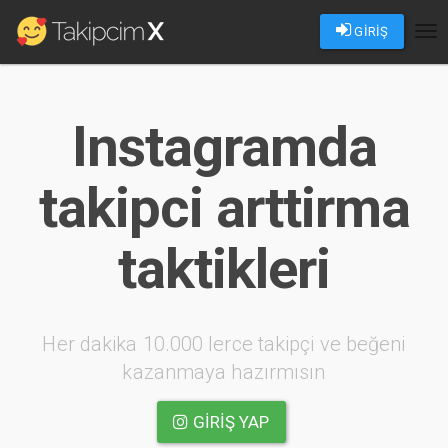
GİRİŞ
Tog
nav
Instagramda
takipci arttirma
taktikleri
Her dakika 10.000 lerce takipçi ve beğeni
kazanmaya hazırmısın
GIRIŞ YAP