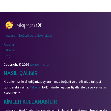
instagram beğeni ve takipçi sitesi
Araçlar
Paketler
Blog
Copyright © 2026
takipcimx.net
NASIL ÇALIŞIR
Kredileriniz ile dilediğiniz paylaşımınıza beğeni ve profilinize takipçi
gönderebilirsiniz.
Paketler
bölümünden uygun fiyatlar ile bir paket satın
alabilirsiniz.
KIMLER KULLANABILIR
Instagram üyeliği olan herkes sistemi kullanabilir. Instagram hesabınızla