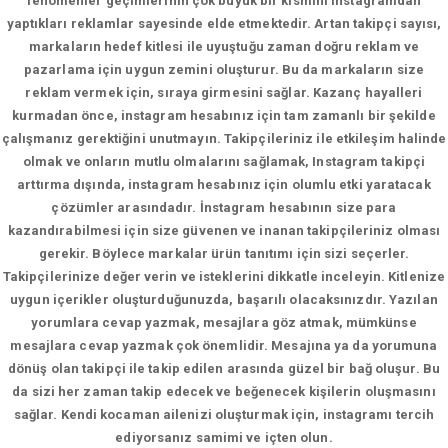
fenomenler geçimlerinin çok büyük bir kısmını instagramdan
yaptıkları reklamlar sayesinde elde etmektedir. Artan takipçi sayısı,
markaların hedef kitlesi ile uyuştuğu zaman doğru reklam ve
pazarlama için uygun zemini oluşturur. Bu da markaların size
reklam vermek için, sıraya girmesini sağlar. Kazanç hayalleri
kurmadan önce, instagram hesabınız için tam zamanlı bir şekilde
çalışmanız gerektiğini unutmayın. Takipçileriniz ile etkileşim halinde
olmak ve onların mutlu olmalarını sağlamak, Instagram takipçi
arttırma dışında, instagram hesabınız için olumlu etki yaratacak
çözümler arasındadır. İnstagram hesabının size para
kazandırabilmesi için size güvenen ve inanan takipçileriniz olması
gerekir. Böylece markalar ürün tanıtımı için sizi seçerler.
Takipçilerinize değer verin ve isteklerini dikkatle inceleyin. Kitlenize
uygun içerikler oluşturduğunuzda, başarılı olacaksınızdır. Yazılan
yorumlara cevap yazmak, mesajlara göz atmak, mümkünse
mesajlara cevap yazmak çok önemlidir. Mesajına ya da yorumuna
dönüş olan takipçi ile takip edilen arasında güzel bir bağ oluşur. Bu
da sizi her zaman takip edecek ve beğenecek kişilerin oluşmasını
sağlar. Kendi kocaman ailenizi oluşturmak için, instagramı tercih
ediyorsanız samimi ve içten olun.