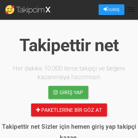
GİRİŞ
Tog
nav
Takipettir net
Her dakika 10.000 lerce takipçi ve beğeni
kazanmaya hazırmısın
GIRIŞ YAP
PAKETLERINE BIR GÖZ AT
Takipettir net Sizler için hemen giriş yap takipçi
kazan.