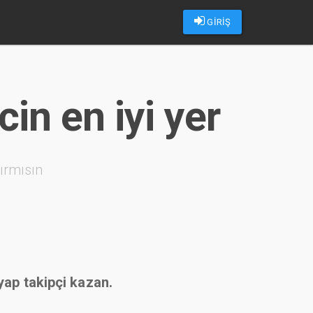
GİRİŞ
cin en iyi yer
ırmısın
 yap takipçi kazan.