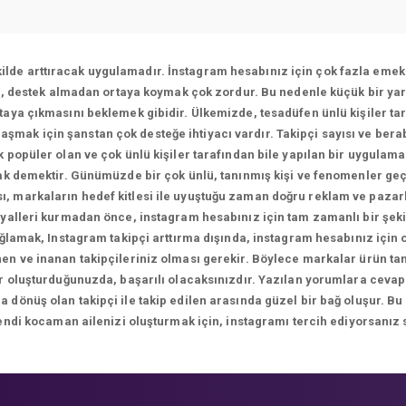
ekilde arttıracak uygulamadır. İnstagram hesabınız için çok fazla emek 
ı, destek almadan ortaya koymak çok zordur. Bu nedenle küçük bir yar
aya çıkmasını beklemek gibidir. Ülkemizde, tesadüfen ünlü kişiler tar
ulaşmak için şanstan çok desteğe ihtiyacı vardır. Takipçi sayısı ve bera
 popüler olan ve çok ünlü kişiler tarafından bile yapılan bir uygulam
k demektir. Günümüzde bir çok ünlü, tanınmış kişi ve fenomenler geç
sı, markaların hedef kitlesi ile uyuştuğu zaman doğru reklam ve paza
yalleri kurmadan önce, instagram hesabınız için tam zamanlı bir şekil
ağlamak, Instagram takipçi arttırma dışında, instagram hesabınız için
n ve inanan takipçileriniz olması gerekir. Böylece markalar ürün tanıt
ikler oluşturduğunuzda, başarılı olacaksınızdır. Yazılan yorumlara 
önüş olan takipçi ile takip edilen arasında güzel bir bağ oluşur. Bu
endi kocaman ailenizi oluşturmak için, instagramı tercih ediyorsanız 