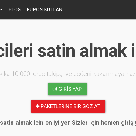
S
BLOG
KUPON KULLAN
ileri satin almak i
kika 10.000 lerce takipçi ve beğeni kazanmaya haz
GIRIŞ YAP
PAKETLERINE BIR GÖZ AT
 satin almak icin en iyi yer Sizler için hemen giriş