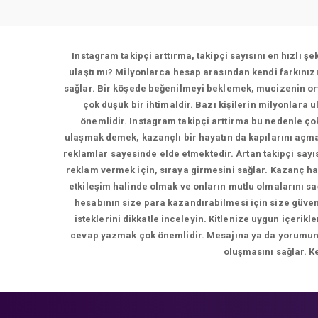
Instagram takipçi arttırma, takipçi sayısını en hızlı ş
ulaştı mı? Milyonlarca hesap arasından kendi farkınız
sağlar. Bir köşede beğenilmeyi beklemek, mucizenin ort
çok düşük bir ihtimaldir. Bazı kişilerin milyonlara 
önemlidir. Instagram takipçi arttirma bu nedenle çok
ulaşmak demek, kazançlı bir hayatın da kapılarını açma
reklamlar sayesinde elde etmektedir. Artan takipçi sayı
reklam vermek için, sıraya girmesini sağlar. Kazanç ha
etkileşim halinde olmak ve onların mutlu olmalarını s
hesabının size para kazandırabilmesi için size güvene
isteklerini dikkatle inceleyin. Kitlenize uygun içer
cevap yazmak çok önemlidir. Mesajına ya da yorumuna d
oluşmasını sağlar. K