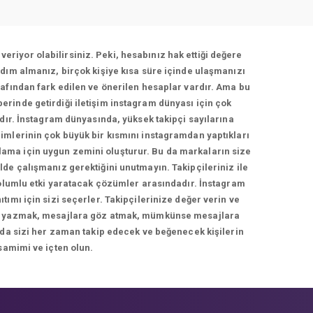
veriyor olabilirsiniz. Peki, hesabınız hak ettiği değere
dım almanız, birçok kişiye kısa süre içinde ulaşmanızı
afından fark edilen ve önerilen hesaplar vardır. Ama bu
berinde getirdiği iletişim instagram dünyası için çok
adır. İnstagram dünyasında, yüksek takipçi sayılarına
imlerinin çok büyük bir kısmını instagramdan yaptıkları
rlama için uygun zemini oluşturur. Bu da markaların size
de çalışmanız gerektiğini unutmayın. Takipçileriniz ile
 olumlu etki yaratacak çözümler arasındadır. İnstagram
ımı için sizi seçerler. Takipçilerinize değer verin ve
cevap yazmak, mesajlara göz atmak, mümkünse mesajlara
 da sizi her zaman takip edecek ve beğenecek kişilerin
samimi ve içten olun.