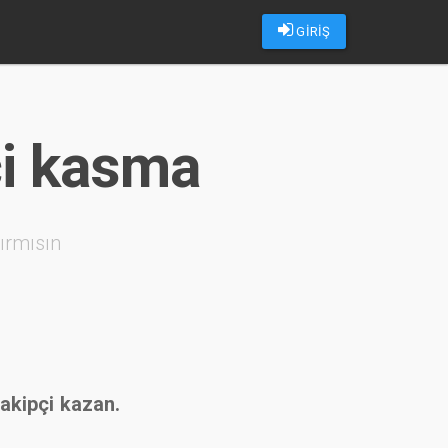
GİRİŞ
ci kasma
ırmısın
takipçi kazan.