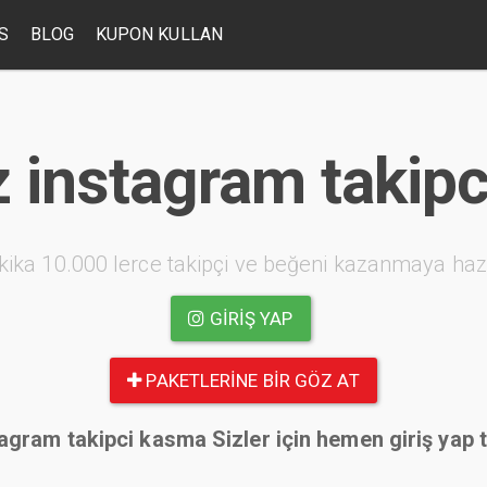
S
BLOG
KUPON KULLAN
z instagram takip
kika 10.000 lerce takipçi ve beğeni kazanmaya haz
GIRIŞ YAP
PAKETLERINE BIR GÖZ AT
agram takipci kasma Sizler için hemen giriş yap 