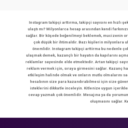
Instagram takipçi arttırma, takipçi sayısını en hızlı ş
ulaştı mı? Milyonlarca hesap arasından kendi farkınız
sağlar. Bir köşede beğenilmeyi beklemek, mucizenin ort
çok düşük bir ihtimaldir. Bazı kişilerin milyonlara 
önemlidir. Instagram takipçi arttirma bu nedenle çok
ulaşmak demek, kazançlı bir hayatın da kapılarını açma
reklamlar sayesinde elde etmektedir. Artan takipçi sayı
reklam vermek için, sıraya girmesini sağlar. Kazanç ha
etkileşim halinde olmak ve onların mutlu olmalarını s
hesabının size para kazandırabilmesi için size güvene
isteklerini dikkatle inceleyin. Kitlenize uygun içer
cevap yazmak çok önemlidir. Mesajına ya da yorumuna d
oluşmasını sağlar. K