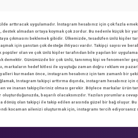
ekilde arttıracak uygulamadır. İnstagram hesabınız için çok fazla emek 
ı, destek almadan ortaya koymak çok zordur. Bu nedenle küçük bir yar
aya çıkmasını beklemek gibidir. Ülkemizde, tesadüfen ünlü kişiler tar
ulaşmak için şanstan çok desteğe ihtiyacı vardır. Takipçi sayısı ve bera
 popüler olan ve çok ünlü kişiler tarafından bile yapılan bir uygulam
k demektir. Günümüzde bir çok ünlü, tanınmış kişi ve fenomenler geç
sı, markaların hedef kitlesi ile uyuştuğu zaman doğru reklam ve paza
yalleri kurmadan önce, instagram hesabınız için tam zamanlı bir şekil
ağlamak, Instagram takipçi arttırma dışında, instagram hesabınız için
n ve inanan takipçileriniz olması gerekir. Böylece markalar ürün tanıt
ikler oluşturduğunuzda, başarılı olacaksınızdır. Yazılan yorumlara 
önüş olan takipçi ile takip edilen arasında güzel bir bağ oluşur. Bu
endi kocaman ailenizi oluşturmak için, instagramı tercih ediyorsanız 