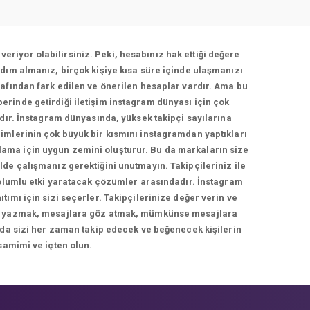
veriyor olabilirsiniz. Peki, hesabınız hak ettiği değere
dım almanız, birçok kişiye kısa süre içinde ulaşmanızı
afından fark edilen ve önerilen hesaplar vardır. Ama bu
berinde getirdiği iletişim instagram dünyası için çok
adır. İnstagram dünyasında, yüksek takipçi sayılarına
imlerinin çok büyük bir kısmını instagramdan yaptıkları
rlama için uygun zemini oluşturur. Bu da markaların size
de çalışmanız gerektiğini unutmayın. Takipçileriniz ile
 olumlu etki yaratacak çözümler arasındadır. İnstagram
ımı için sizi seçerler. Takipçilerinize değer verin ve
cevap yazmak, mesajlara göz atmak, mümkünse mesajlara
 da sizi her zaman takip edecek ve beğenecek kişilerin
samimi ve içten olun.