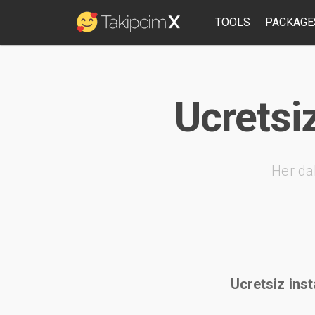
TOOLS
PACKAGE
Ucretsi
Her da
Ucretsiz inst