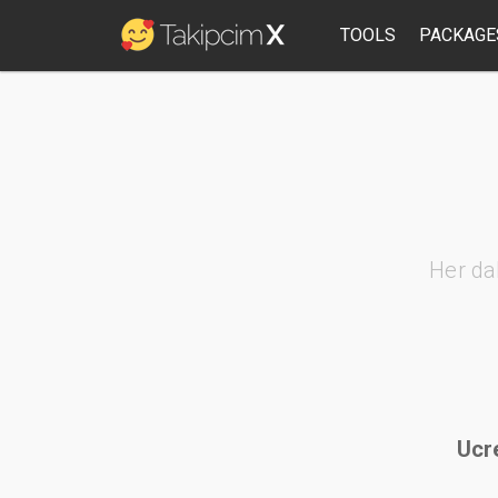
TOOLS
PACKAGE
Her da
Ucre