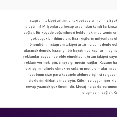
Instagram takipçi arttırma, takipçi sayısını en hızlı ş
ulaştı mı? Milyonlarca hesap arasından kendi farkınız
sağlar. Bir köşede beğenilmeyi beklemek, mucizenin ort
çok düşük bir ihtimaldir. Bazı kişilerin milyonlara 
önemlidir. Instagram takipçi arttirma bu nedenle çok
ulaşmak demek, kazançlı bir hayatın da kapılarını açma
reklamlar sayesinde elde etmektedir. Artan takipçi sayı
reklam vermek için, sıraya girmesini sağlar. Kazanç ha
etkileşim halinde olmak ve onların mutlu olmalarını s
hesabının size para kazandırabilmesi için size güvene
isteklerini dikkatle inceleyin. Kitlenize uygun içer
cevap yazmak çok önemlidir. Mesajına ya da yorumuna d
oluşmasını sağlar. K