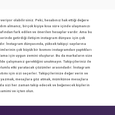
veriyor olabilirsiniz. Peki, hesabınız hak ettiği değere
dım almanız, birçok kişiye kısa süre içinde ulaşmanızı
afından fark edilen ve önerilen hesaplar vardır. Ama bu
berinde getirdiği iletişim instagram dünyası için çok
adır. İnstagram dünyasında, yüksek takipçi sayılarına
imlerinin çok büyük bir kısmını instagramdan yaptıkları
rlama için uygun zemini oluşturur. Bu da markaların size
de çalışmanız gerektiğini unutmayın. Takipçileriniz ile
 olumlu etki yaratacak çözümler arasındadır. İnstagram
ımı için sizi seçerler. Takipçilerinize değer verin ve
cevap yazmak, mesajlara göz atmak, mümkünse mesajlara
 da sizi her zaman takip edecek ve beğenecek kişilerin
samimi ve içten olun.