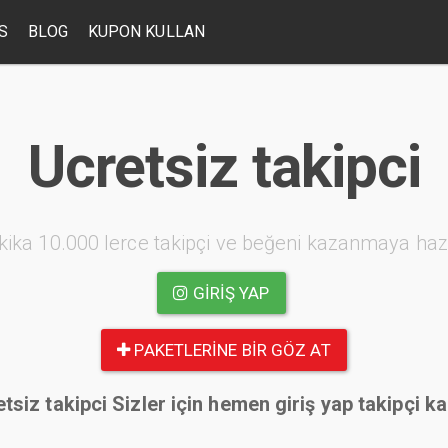
S
BLOG
KUPON KULLAN
Ucretsiz takipci
kika 10.000 lerce takipçi ve beğeni kazanmaya haz
GIRIŞ YAP
PAKETLERINE BIR GÖZ AT
tsiz takipci Sizler için hemen giriş yap takipçi k