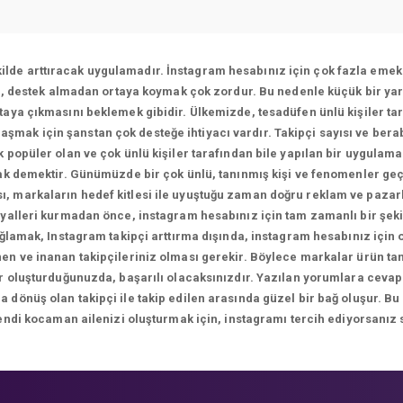
ekilde arttıracak uygulamadır. İnstagram hesabınız için çok fazla emek 
ı, destek almadan ortaya koymak çok zordur. Bu nedenle küçük bir yar
aya çıkmasını beklemek gibidir. Ülkemizde, tesadüfen ünlü kişiler tar
ulaşmak için şanstan çok desteğe ihtiyacı vardır. Takipçi sayısı ve bera
 popüler olan ve çok ünlü kişiler tarafından bile yapılan bir uygulam
k demektir. Günümüzde bir çok ünlü, tanınmış kişi ve fenomenler geç
sı, markaların hedef kitlesi ile uyuştuğu zaman doğru reklam ve paza
yalleri kurmadan önce, instagram hesabınız için tam zamanlı bir şekil
ağlamak, Instagram takipçi arttırma dışında, instagram hesabınız için
n ve inanan takipçileriniz olması gerekir. Böylece markalar ürün tanıt
ikler oluşturduğunuzda, başarılı olacaksınızdır. Yazılan yorumlara 
önüş olan takipçi ile takip edilen arasında güzel bir bağ oluşur. Bu
endi kocaman ailenizi oluşturmak için, instagramı tercih ediyorsanız 