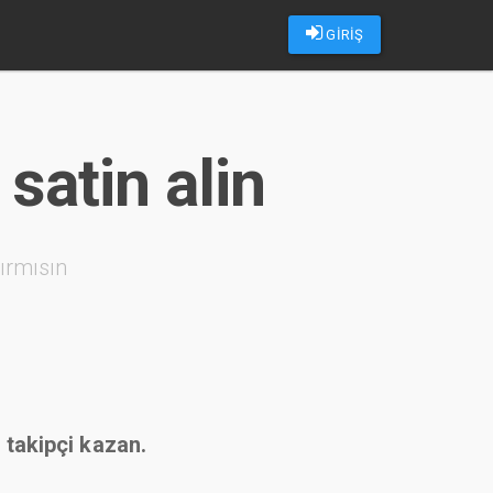
GİRİŞ
 satin alin
ırmısın
p takipçi kazan.