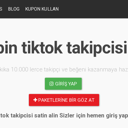
S
BLOG
KUPON KULLAN
n tiktok takipcisi
kika 10.000 lerce takipçi ve beğeni kazanmaya haz
GIRIŞ YAP
PAKETLERINE BIR GÖZ AT
tok takipcisi satin alin Sizler için hemen giriş ya