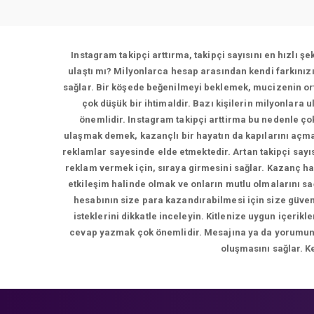
Instagram takipçi arttırma, takipçi sayısını en hızlı ş
ulaştı mı? Milyonlarca hesap arasından kendi farkınız
sağlar. Bir köşede beğenilmeyi beklemek, mucizenin ort
çok düşük bir ihtimaldir. Bazı kişilerin milyonlara 
önemlidir. Instagram takipçi arttirma bu nedenle çok
ulaşmak demek, kazançlı bir hayatın da kapılarını açma
reklamlar sayesinde elde etmektedir. Artan takipçi sayı
reklam vermek için, sıraya girmesini sağlar. Kazanç ha
etkileşim halinde olmak ve onların mutlu olmalarını s
hesabının size para kazandırabilmesi için size güvene
isteklerini dikkatle inceleyin. Kitlenize uygun içer
cevap yazmak çok önemlidir. Mesajına ya da yorumuna d
oluşmasını sağlar. K