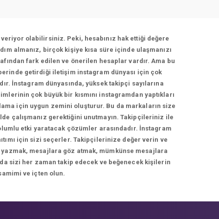
veriyor olabilirsiniz. Peki, hesabınız hak ettiği değere
dım almanız, birçok kişiye kısa süre içinde ulaşmanızı
afından fark edilen ve önerilen hesaplar vardır. Ama bu
berinde getirdiği iletişim instagram dünyası için çok
adır. İnstagram dünyasında, yüksek takipçi sayılarına
imlerinin çok büyük bir kısmını instagramdan yaptıkları
rlama için uygun zemini oluşturur. Bu da markaların size
de çalışmanız gerektiğini unutmayın. Takipçileriniz ile
 olumlu etki yaratacak çözümler arasındadır. İnstagram
ımı için sizi seçerler. Takipçilerinize değer verin ve
cevap yazmak, mesajlara göz atmak, mümkünse mesajlara
 da sizi her zaman takip edecek ve beğenecek kişilerin
samimi ve içten olun.