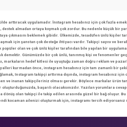
ekilde arttıracak uygulamadır. İnstagram hesabınız için çok fazla emek 
ı, destek almadan ortaya koymak çok zordur. Bu nedenle küçük bir yar
aya çıkmasını beklemek gibidir. Ülkemizde, tesadüfen ünlü kişiler tar
ulaşmak için şanstan çok desteğe ihtiyacı vardır. Takipçi sayısı ve bera
 popüler olan ve çok ünlü kişiler tarafından bile yapılan bir uygulam
k demektir. Günümüzde bir çok ünlü, tanınmış kişi ve fenomenler geç
sı, markaların hedef kitlesi ile uyuştuğu zaman doğru reklam ve paza
yalleri kurmadan önce, instagram hesabınız için tam zamanlı bir şekil
ağlamak, Instagram takipçi arttırma dışında, instagram hesabınız için
n ve inanan takipçileriniz olması gerekir. Böylece markalar ürün tanıt
ikler oluşturduğunuzda, başarılı olacaksınızdır. Yazılan yorumlara 
önüş olan takipçi ile takip edilen arasında güzel bir bağ oluşur. Bu
endi kocaman ailenizi oluşturmak için, instagramı tercih ediyorsanız 