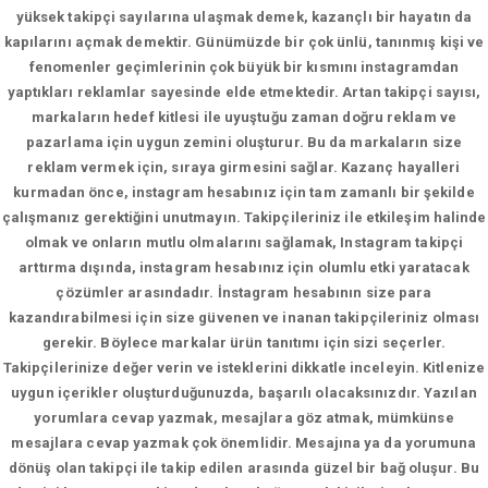
yüksek takipçi sayılarına ulaşmak demek, kazançlı bir hayatın da
kapılarını açmak demektir. Günümüzde bir çok ünlü, tanınmış kişi ve
fenomenler geçimlerinin çok büyük bir kısmını instagramdan
yaptıkları reklamlar sayesinde elde etmektedir. Artan takipçi sayısı,
markaların hedef kitlesi ile uyuştuğu zaman doğru reklam ve
pazarlama için uygun zemini oluşturur. Bu da markaların size
reklam vermek için, sıraya girmesini sağlar. Kazanç hayalleri
kurmadan önce, instagram hesabınız için tam zamanlı bir şekilde
çalışmanız gerektiğini unutmayın. Takipçileriniz ile etkileşim halinde
olmak ve onların mutlu olmalarını sağlamak, Instagram takipçi
arttırma dışında, instagram hesabınız için olumlu etki yaratacak
çözümler arasındadır. İnstagram hesabının size para
kazandırabilmesi için size güvenen ve inanan takipçileriniz olması
gerekir. Böylece markalar ürün tanıtımı için sizi seçerler.
Takipçilerinize değer verin ve isteklerini dikkatle inceleyin. Kitlenize
uygun içerikler oluşturduğunuzda, başarılı olacaksınızdır. Yazılan
yorumlara cevap yazmak, mesajlara göz atmak, mümkünse
mesajlara cevap yazmak çok önemlidir. Mesajına ya da yorumuna
dönüş olan takipçi ile takip edilen arasında güzel bir bağ oluşur. Bu