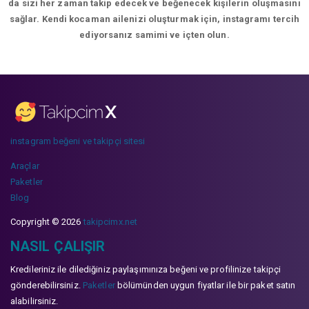
da sizi her zaman takip edecek ve beğenecek kişilerin oluşmasını
sağlar. Kendi kocaman ailenizi oluşturmak için, instagramı tercih
ediyorsanız samimi ve içten olun.
instagram beğeni ve takipçi sitesi
Araçlar
Paketler
Blog
Copyright © 2026
takipcimx.net
NASIL ÇALIŞIR
Kredileriniz ile dilediğiniz paylaşımınıza beğeni ve profilinize takipçi
gönderebilirsiniz.
Paketler
bölümünden uygun fiyatlar ile bir paket satın
alabilirsiniz.