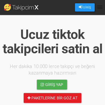
GİRİŞ
Tog
nav
Ucuz tiktok
takipcileri satin al
Her dakika 10.000 lerce takipçi ve beğeni
kazanmaya hazırmısın
GIRIŞ YAP
PAKETLERINE BIR GÖZ AT