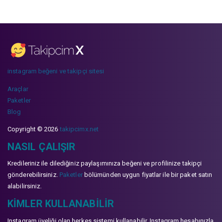
instagram beğeni ve takipçi sitesi
Araçlar
Paketler
Blog
Copyright © 2026
takipcimx.net
NASIL ÇALIŞIR
Kredileriniz ile dilediğiniz paylaşımınıza beğeni ve profilinize takipçi
gönderebilirsiniz.
Paketler
bölümünden uygun fiyatlar ile bir paket satın
alabilirsiniz.
KIMLER KULLANABILIR
Instagram üyeliği olan herkes sistemi kullanabilir. Instagram hesabınızla