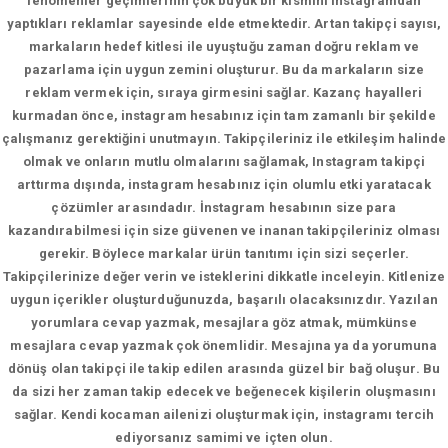
fenomenler geçimlerinin çok büyük bir kısmını instagramdan
yaptıkları reklamlar sayesinde elde etmektedir. Artan takipçi sayısı,
markaların hedef kitlesi ile uyuştuğu zaman doğru reklam ve
pazarlama için uygun zemini oluşturur. Bu da markaların size
reklam vermek için, sıraya girmesini sağlar. Kazanç hayalleri
kurmadan önce, instagram hesabınız için tam zamanlı bir şekilde
çalışmanız gerektiğini unutmayın. Takipçileriniz ile etkileşim halinde
olmak ve onların mutlu olmalarını sağlamak, Instagram takipçi
arttırma dışında, instagram hesabınız için olumlu etki yaratacak
çözümler arasındadır. İnstagram hesabının size para
kazandırabilmesi için size güvenen ve inanan takipçileriniz olması
gerekir. Böylece markalar ürün tanıtımı için sizi seçerler.
Takipçilerinize değer verin ve isteklerini dikkatle inceleyin. Kitlenize
uygun içerikler oluşturduğunuzda, başarılı olacaksınızdır. Yazılan
yorumlara cevap yazmak, mesajlara göz atmak, mümkünse
mesajlara cevap yazmak çok önemlidir. Mesajına ya da yorumuna
dönüş olan takipçi ile takip edilen arasında güzel bir bağ oluşur. Bu
da sizi her zaman takip edecek ve beğenecek kişilerin oluşmasını
sağlar. Kendi kocaman ailenizi oluşturmak için, instagramı tercih
ediyorsanız samimi ve içten olun.