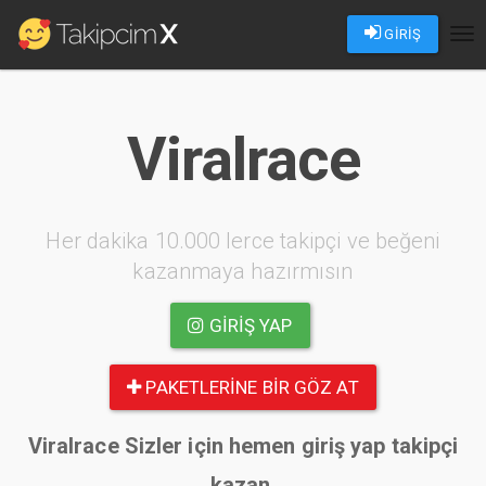
GİRİŞ
Tog
nav
Viralrace
Her dakika 10.000 lerce takipçi ve beğeni
kazanmaya hazırmısın
GIRIŞ YAP
PAKETLERINE BIR GÖZ AT
Viralrace Sizler için hemen giriş yap takipçi
kazan.