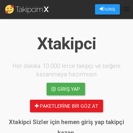
GİRİŞ
Tog
nav
Xtakipci
Her dakika 10.000 lerce takipçi ve beğeni
kazanmaya hazırmısın
GIRIŞ YAP
PAKETLERINE BIR GÖZ AT
Xtakipci Sizler için hemen giriş yap takipçi
kazan.