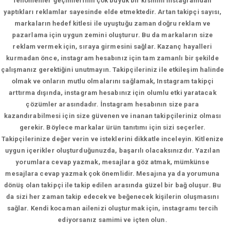
fenomenler geçimlerinin çok büyük bir kısmını instagramdan
yaptıkları reklamlar sayesinde elde etmektedir. Artan takipçi sayısı,
markaların hedef kitlesi ile uyuştuğu zaman doğru reklam ve
pazarlama için uygun zemini oluşturur. Bu da markaların size
reklam vermek için, sıraya girmesini sağlar. Kazanç hayalleri
kurmadan önce, instagram hesabınız için tam zamanlı bir şekilde
çalışmanız gerektiğini unutmayın. Takipçileriniz ile etkileşim halinde
olmak ve onların mutlu olmalarını sağlamak, Instagram takipçi
arttırma dışında, instagram hesabınız için olumlu etki yaratacak
çözümler arasındadır. İnstagram hesabının size para
kazandırabilmesi için size güvenen ve inanan takipçileriniz olması
gerekir. Böylece markalar ürün tanıtımı için sizi seçerler.
Takipçilerinize değer verin ve isteklerini dikkatle inceleyin. Kitlenize
uygun içerikler oluşturduğunuzda, başarılı olacaksınızdır. Yazılan
yorumlara cevap yazmak, mesajlara göz atmak, mümkünse
mesajlara cevap yazmak çok önemlidir. Mesajına ya da yorumuna
dönüş olan takipçi ile takip edilen arasında güzel bir bağ oluşur. Bu
da sizi her zaman takip edecek ve beğenecek kişilerin oluşmasını
sağlar. Kendi kocaman ailenizi oluşturmak için, instagramı tercih
ediyorsanız samimi ve içten olun.